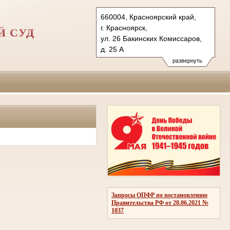
660004, Красноярский край,
г. Красноярск,
Й СУД
ул. 26 Бакинских Комиссаров,
д. 25 А
Тел.: (391) 213-84-02
развернуть
kgvs.krk@sudrf.ru
Запросы ОПФР по постановлению
Правительства РФ от 28.06.2021 №
1037