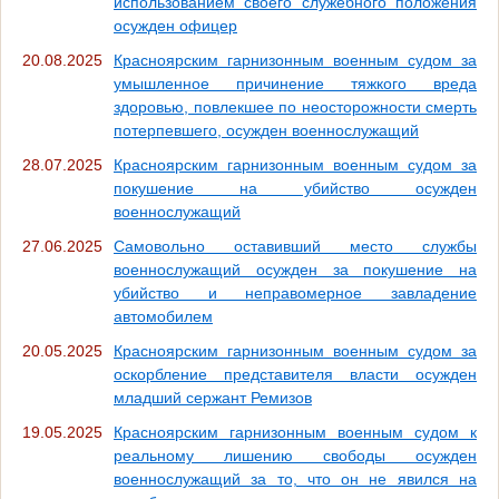
использованием своего служебного положения
осужден офицер
20.08.2025
Красноярским гарнизонным военным судом за
умышленное причинение тяжкого вреда
здоровью, повлекшее по неосторожности смерть
потерпевшего, осужден военнослужащий
28.07.2025
Красноярским гарнизонным военным судом за
покушение на убийство осужден
военнослужащий
27.06.2025
Самовольно оставивший место службы
военнослужащий осужден за покушение на
убийство и неправомерное завладение
автомобилем
20.05.2025
Красноярским гарнизонным военным судом за
оскорбление представителя власти осужден
младший сержант Ремизов
19.05.2025
Красноярским гарнизонным военным судом к
реальному лишению свободы осужден
военнослужащий за то, что он не явился на