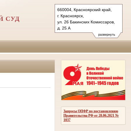
660004, Красноярский край,
г. Красноярск,
Й СУД
ул. 26 Бакинских Комиссаров,
д. 25 А
Тел.: (391) 213-84-02
развернуть
kgvs.krk@sudrf.ru
Запросы ОПФР по постановлению
Правительства РФ от 28.06.2021 №
1037