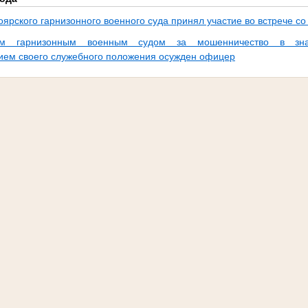
ярского гарнизонного военного суда принял участие во встрече со
ким гарнизонным военным судом за мошенничество в зн
ием своего служебного положения осужден офицер